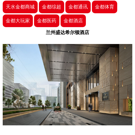
天水金都商城
金都综超
金都通讯
金都体育
金都大玩家
金都医药
金都酒店
兰州盛达希尔顿酒店