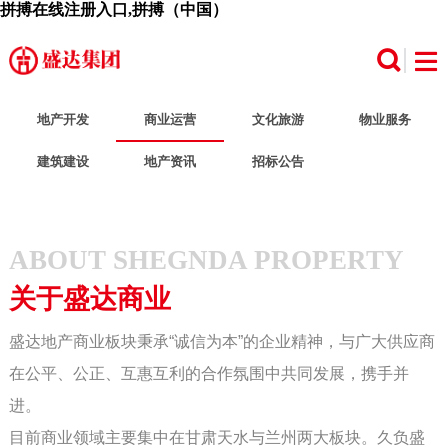
拼搏在线注册入口,拼搏（中国）
地产开发
商业运营
文化旅游
物业服务
建筑建设
地产资讯
招标公告
ABOUT SHEGNDA PROPERTY
关于盛达商业
盛达地产商业板块秉承“诚信为本”的企业精神，与广大供应商
在公平、公正、互惠互利的合作氛围中共同发展，携手并
进。
目前商业领域主要集中在甘肃天水与兰州两大板块。久负盛