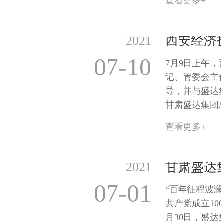
查看更多+
2021
07-10
7月9日上午
记、管委会主
导，并与盛达
甘肃盛达集团
查看更多+
2021
07-01
“百年征程波
共产党成立1
月30日，盛