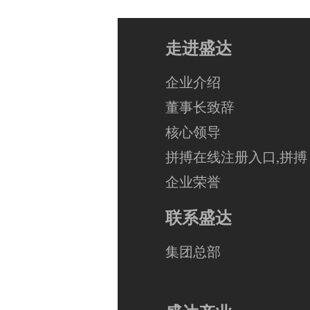
走进盛达
企业介绍
董事长致辞
核心领导
拼搏在线注册入口,拼搏
企业荣誉
联系盛达
集团总部