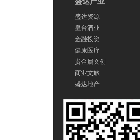
盛达产业
盛达资源
皇台酒业
金融投资
健康医疗
贵金属文创
商业文旅
盛达地产