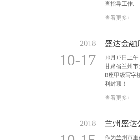
查指导工作.
查看更多+
2018
10-17
10月17日
甘肃省兰州市
B座甲级写字
利封顶！
查看更多+
2018
作为兰州市重