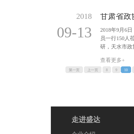
2018
09-13
2018年9月
员一行150
研，天水市政
查看更多+
第一页
上一页
8
9
10
走进盛达