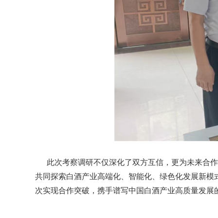
此次考察调研不仅深化了双方互信，更为未来合作奠
共同探索白酒产业高端化、智能化、绿色化发展新模
次实现合作突破，携手谱写中国白酒产业高质量发展