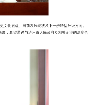
史文化底蕴、当前发展现状及下一步转型升级方向。
拓展，希望通过与泸州市人民政府及相关企业的深度合