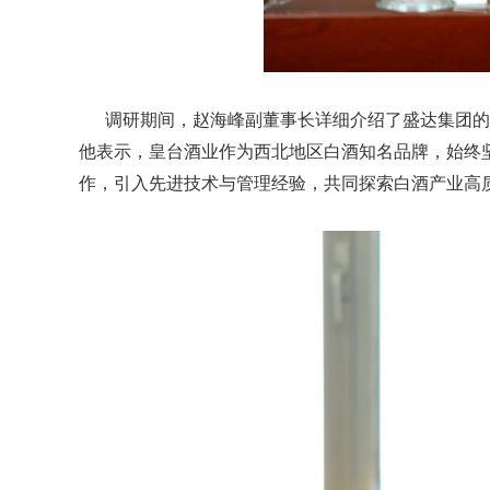
调研期间，赵海峰副董事长详细介绍了盛达集团的发
他表示，皇台酒业作为西北地区白酒知名品牌，始终
作，引入先进技术与管理经验，共同探索白酒产业高