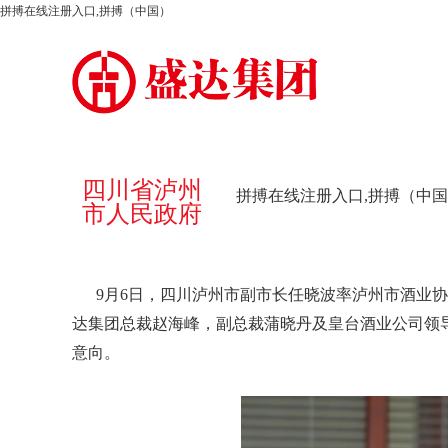
拼搏在线注册入口,拼搏（中国）
四川省泸州
拼搏在线注册入口,拼搏（中
市人民政府
9月6日，四川泸州市副市长任晓波率泸州市酒业协
达集团总裁赵海峰，副总裁蒲晓丹及皇台酒业公司领
意向。