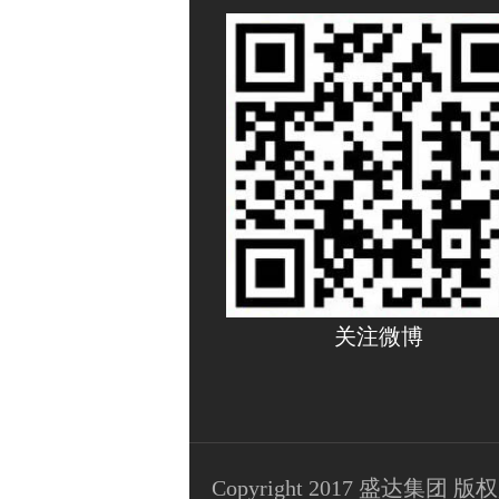
关注微博
Copyright 2017 盛达集团 