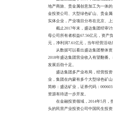
地产商旅、贵金属创意加工为一体的
金投资公司、大型绿色矿山、贵金属
实体企业，产业项目分布在北京、上
截止2017年末，盛达集团经审计的
母公司所有者权益67.56亿元，资产负债
元，净利润7.61亿元，当年经营活动
从数据可以看出盛达集团整体资
2018年盛达集团营业收入有望翻
发展后劲十足。
盛达集团多产业布局，经营投资
业，集团在内蒙有多个大型绿色矿山
简称：盛达矿业，证券代码：0006
资源有待进一步开发。
在金融投资领域，2014年5月
头的民营产业投资公司中国民生投资