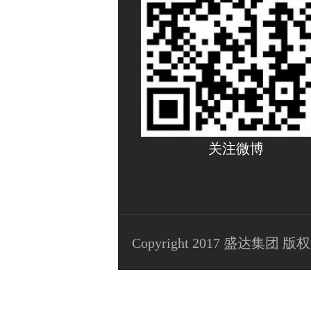
关注微博
Copyright 2017 盛达集团 