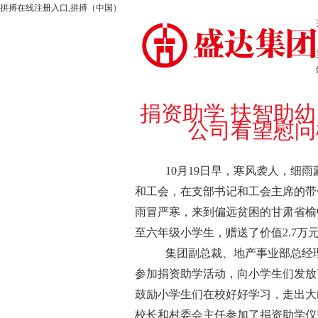
拼搏在线注册入口,拼搏（中国）
捐资助学 扶智助
公司看望慰问
10月19日早，寒风袭人，细
和工会，在支部书记和工会主席的带
雨冒严寒，来到偏远贫困的甘肃省榆
至六年级小学生，赠送了价值2.7万
集团副总裁、地产事业部总经
参加捐资助学活动，向小学生们发放
鼓励小学生们在校好好学习，走出大
校长和村委会主任参加了捐资助学仪