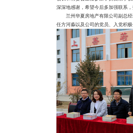
深深地感谢，希望今后多加强联系，
兰州华夏房地产有限公司副总经
任方河淼以及公司的党员、入党积极