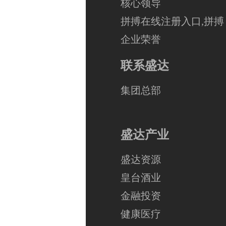
核心领导
拼搏在线注册入口,拼搏
企业荣誉
联系盛达
集团总部
盛达产业
盛达资源
皇台酒业
金融投资
健康医疗